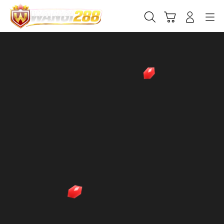
Skip
to
Cari
Troli
Login
Navigation
content