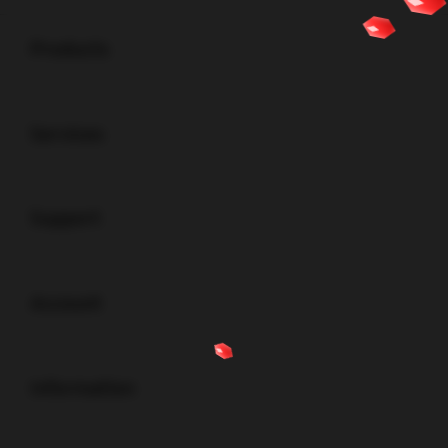
Buka
Footer Navigation
Products
Buka
Services
Buka
Support
Buka
Account
Buka
Information
Buka