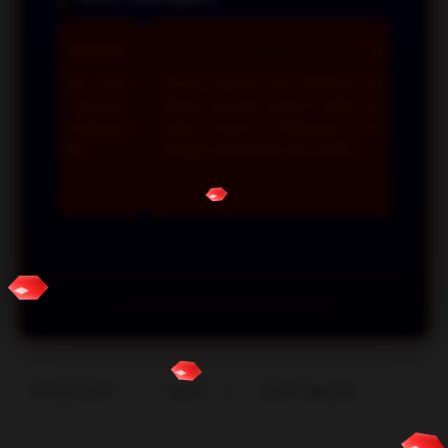
★★★★★
Budi P. — Surabaya
★★★★☆
ang menang yang
Proses deposit dan withdraw super cepat!
ate-nya beneran
Bebas transaksi pakai E-wallet 24 jam penuh
sebentar langsung
tanpa drama. Pelayanan CS-nya juga
me Slot88!
sangat profesional dan ramah.
© 2026 Slot Jackpot. All rights reserved.
SITUS SLOT
>
SLOT
>
SLOT GACOR