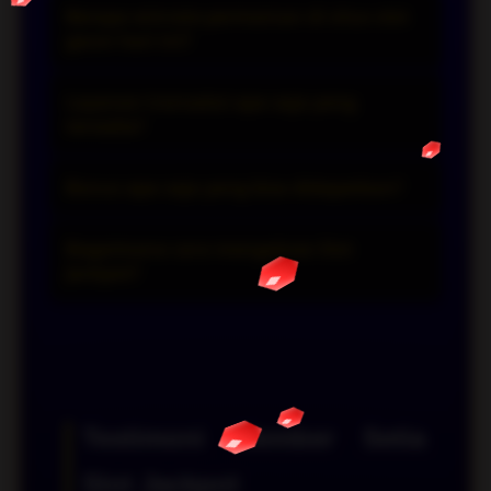
Slot Jackpot adalah situs slot online resmi
Berapa winrate permainan di situs slot
dan terpercaya di Indonesia dengan
gacor hari ini?
pilihan permainan terlengkap. Situs ini
Slot Jackpot bekerja sama dengan provider
dijamin aman karena telah mengantongi
Layanan transaksi apa saja yang
resmi seperti slot88 untuk menghadirkan
lisensi resmi PAGCOR.
tersedia?
permainan slot gacor hari ini gampang
Tersedia layanan pelanggan profesional
menang dengan winrate hingga 99.8%.
Bonus apa saja yang bisa didapatkan?
serta transaksi via Bank dan E-wallet 24
jam nonstop tanpa hambatan, lengkap
Pemain dapat menikmati berbagai promo
Bagaimana cara mengakses Slot
dengan fitur VIP untuk member setia.
menarik seperti Bonus Deposit Harian,
Jackpot?
Cashback Mingguan, Komisi Rollingan,
Cukup ketik Slot Jackpot di pencarian
hingga Bonus Loyalty Point.
Google lewat perangkat smartphone,
tablet, atau komputer Anda akan
menemukan link resmi kami.
Testimoni Member Setia
Slot Jackpot