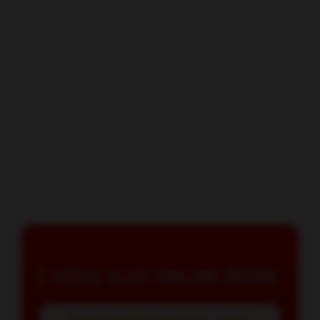
Slot Jackpot : Link
Terbaru Situs Slot Gacor
Hari Ini Gampang Menang
Maxwin
SITUS SLOT ONLINE RESMI